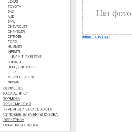
LEXUS
TOYOTA
ВАЗ
AUDI
BMW
CHEVROLET
CHRYSLER
CITROEN
Infiniti FX35 FX45
FORD
HUMMER
INFINITI
INFINITI FX35 FX45
SUBARU
ПЕРЕДНИЕ ФАРЫ
JEEP
MERCEDES BENZ
NISSAN
ПОДВЕСКА
РАСХОДНИКИ
ТОРМОЗА
ТРАНСМИССИЯ
ТУРБИНЫ И ЗАКИСЬ АЗОТА
СИЛОВЫЕ ЭЛЕМЕНТЫ КУЗОВА
ЭЛЕКТРИКА
ОКРАСКА И ПЛЕНКА