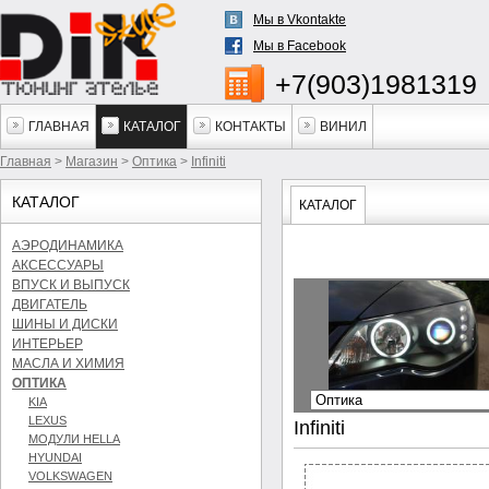
Мы в Vkontakte
Мы в Facebook
+7(903)1981319
ГЛАВНАЯ
КАТАЛОГ
КОНТАКТЫ
ВИНИЛ
Главная
>
Магазин
>
Оптика
>
Infiniti
КАТАЛОГ
КАТАЛОГ
АЭРОДИНАМИКА
АКСЕССУАРЫ
ВПУСК И ВЫПУСК
ДВИГАТЕЛЬ
ШИНЫ И ДИСКИ
ИНТЕРЬЕР
МАСЛА И ХИМИЯ
ОПТИКА
KIA
LEXUS
Infiniti
МОДУЛИ HELLA
HYUNDAI
VOLKSWAGEN