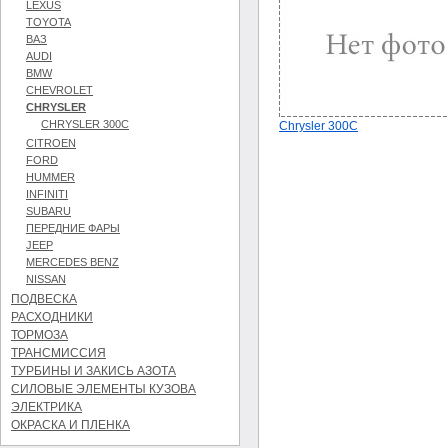
LEXUS
TOYOTA
ВАЗ
AUDI
BMW
CHEVROLET
CHRYSLER
CHRYSLER 300C
Chrysler 300C
CITROEN
FORD
HUMMER
INFINITI
SUBARU
ПЕРЕДНИЕ ФАРЫ
JEEP
MERCEDES BENZ
NISSAN
ПОДВЕСКА
РАСХОДНИКИ
ТОРМОЗА
ТРАНСМИССИЯ
ТУРБИНЫ И ЗАКИСЬ АЗОТА
СИЛОВЫЕ ЭЛЕМЕНТЫ КУЗОВА
ЭЛЕКТРИКА
ОКРАСКА И ПЛЕНКА