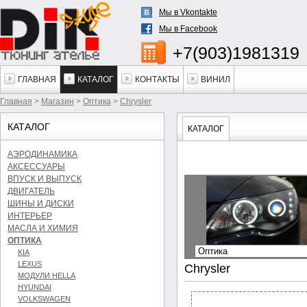
Мы в Vkontakte
Мы в Facebook
+7(903)1981319
ГЛАВНАЯ
КАТАЛОГ
КОНТАКТЫ
ВИНИЛ
Главная
>
Магазин
>
Оптика
>
Chrysler
КАТАЛОГ
КАТАЛОГ
АЭРОДИНАМИКА
АКСЕССУАРЫ
ВПУСК И ВЫПУСК
ДВИГАТЕЛЬ
ШИНЫ И ДИСКИ
ИНТЕРЬЕР
МАСЛА И ХИМИЯ
ОПТИКА
KIA
LEXUS
Chrysler
МОДУЛИ HELLA
HYUNDAI
VOLKSWAGEN