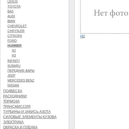
LEXUS
TOYOTA
ВАЗ
AUDI
BMW
CHEVROLET
CHRYSLER
CITROEN
H2
FORD
HUMMER
H2
H3
INFINITI
SUBARU
ПЕРЕДНИЕ ФАРЫ
JEEP
MERCEDES BENZ
NISSAN
ПОДВЕСКА
РАСХОДНИКИ
ТОРМОЗА
ТРАНСМИССИЯ
ТУРБИНЫ И ЗАКИСЬ АЗОТА
СИЛОВЫЕ ЭЛЕМЕНТЫ КУЗОВА
ЭЛЕКТРИКА
ОКРАСКА И ПЛЕНКА