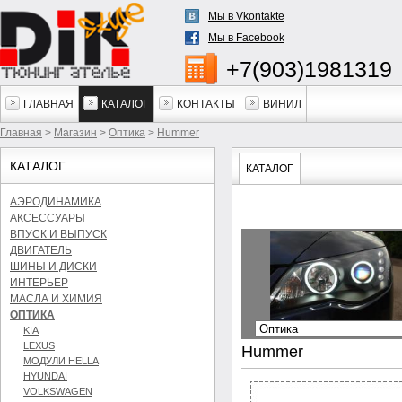
Мы в Vkontakte
Мы в Facebook
+7(903)1981319
ГЛАВНАЯ
КАТАЛОГ
КОНТАКТЫ
ВИНИЛ
Главная
>
Магазин
>
Оптика
>
Hummer
КАТАЛОГ
КАТАЛОГ
АЭРОДИНАМИКА
АКСЕССУАРЫ
ВПУСК И ВЫПУСК
ДВИГАТЕЛЬ
ШИНЫ И ДИСКИ
ИНТЕРЬЕР
МАСЛА И ХИМИЯ
ОПТИКА
KIA
LEXUS
Hummer
МОДУЛИ HELLA
HYUNDAI
VOLKSWAGEN