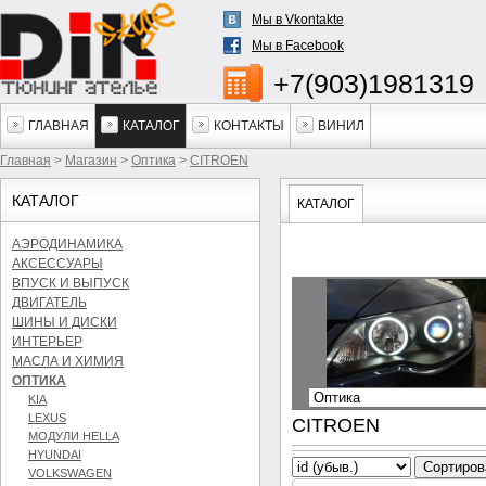
Мы в Vkontakte
Мы в Facebook
+7(903)1981319
ГЛАВНАЯ
КАТАЛОГ
КОНТАКТЫ
ВИНИЛ
Главная
>
Магазин
>
Оптика
>
CITROEN
КАТАЛОГ
КАТАЛОГ
АЭРОДИНАМИКА
АКСЕССУАРЫ
ВПУСК И ВЫПУСК
ДВИГАТЕЛЬ
ШИНЫ И ДИСКИ
ИНТЕРЬЕР
МАСЛА И ХИМИЯ
ОПТИКА
KIA
LEXUS
CITROEN
МОДУЛИ HELLA
HYUNDAI
VOLKSWAGEN