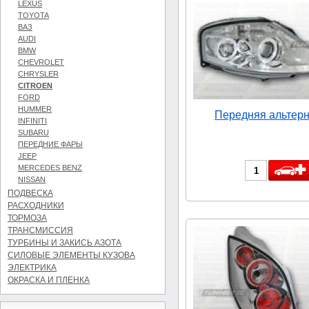
LEXUS
TOYOTA
ВАЗ
AUDI
BMW
CHEVROLET
CHRYSLER
CITROEN
FORD
HUMMER
Передняя альтерн
INFINITI
SUBARU
ПЕРЕДНИЕ ФАРЫ
JEEP
MERCEDES BENZ
NISSAN
ПОДВЕСКА
РАСХОДНИКИ
ТОРМОЗА
ТРАНСМИССИЯ
ТУРБИНЫ И ЗАКИСЬ АЗОТА
СИЛОВЫЕ ЭЛЕМЕНТЫ КУЗОВА
ЭЛЕКТРИКА
ОКРАСКА И ПЛЕНКА